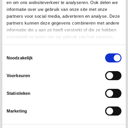
natuurgeneeskunde” is van toepassing als de
en om ons websiteverkeer te analyseren. Ook delen we
therapeut eclectisch en holistisch werkt volgens
informatie over uw gebruik van onze site met onze
de richtlijnen.
partners voor social media, adverteren en analyse. Deze
partners kunnen deze gegevens combineren met andere
informatie die u aan ze heeft verstrekt of die ze hebben
verzameld op basis van uw gebruik van hun services.
Toestemmingsselectie
Noodzakelijk
Wie is Francien?
Na de middelbare school heb ik de opleiding voor
Voorkeuren
verpleegkundige gevolgd (BIG geregistreerd). Naast mijn
werk in de reguliere gezondheidszorg kreeg ik steeds
meer belangstelling om op een andere manier
Statistieken
gezondheidklachten te behandelen.
LEES MEER
Marketing