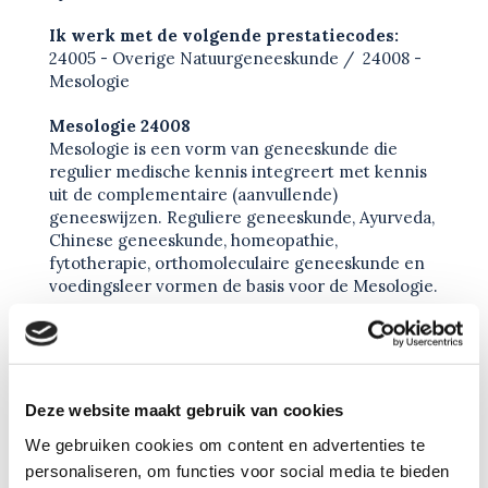
Ik werk met de volgende prestatiecodes:
24005 - Overige Natuurgeneeskunde / 24008 -
Mesologie
Mesologie 24008
Mesologie is een vorm van geneeskunde die
regulier medische kennis integreert met kennis
uit de complementaire (aanvullende)
geneeswijzen. Reguliere geneeskunde, Ayurveda,
Chinese geneeskunde, homeopathie,
fytotherapie, orthomoleculaire geneeskunde en
voedingsleer vormen de basis voor de Mesologie.
Overige natuurgeneeskunde 24005
Een verzamelnaam voor natuurgeneeskunde die
niet voldoet aan de criteria van de overige
genoemde behandelvormen. Veel
Deze website maakt gebruik van cookies
natuurgeneeskundige behandelvormen zijn
benoemd en hebben hun eigen prestatie code.
We gebruiken cookies om content en advertenties te
De behandelvorm en prestatiecode ”Overige
personaliseren, om functies voor social media te bieden