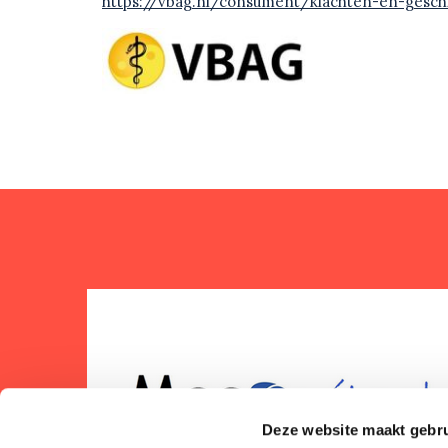
https://vbag.nl/consument/klachten-en-gesch
Deze website maakt gebru