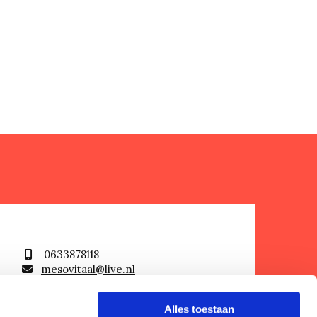
0633878118

mesovitaal@live.nl

De Weteringsbrugmolen 37, 1188

GV Amstelveen
Alles toestaan