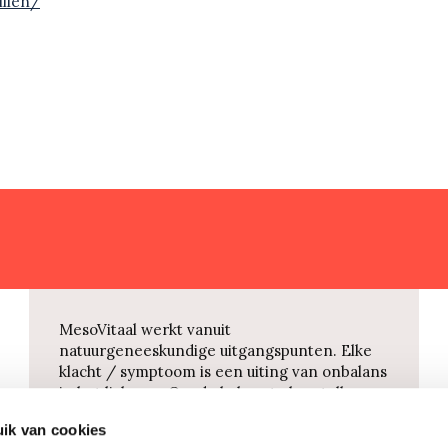
illen/
MesoVitaal werkt vanuit
natuurgeneeskundige uitgangspunten. Elke
klacht / symptoom is een uiting van onbalans
in het lichaam. Om de balans te herstellen
maakt MesoVitaal gebruik van homeopathie,
ik van cookies
vitaminen, mineralen, kruiden,