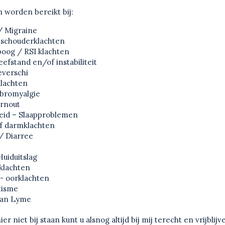
 worden bereikt bij:
/ Migraine
, schouderklachten
boog / RSI klachten
efstand en/of instabiliteit
verschi
lachten
bromyalgie
urnout
eid – Slaapproblemen
f darmklachten
/ Diarree
uiduitslag
klachten
s- oorklachten
tisme
van Lyme
ier niet bij staan kunt u alsnog altijd bij mij terecht en vrijblij