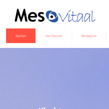
Klachten
Over Francien
Werkwijze