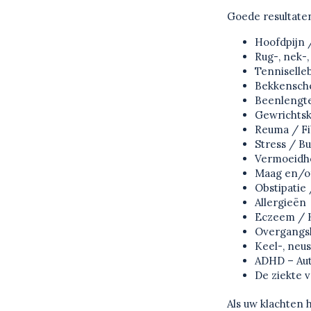
Goede resultaten
Hoofdpijn 
Rug-, nek-
Tenniselle
Bekkensche
Beenlengte
Gewrichtsk
Reuma / Fi
Stress / B
Vermoeidh
Maag en/o
Obstipatie 
Allergieën
Eczeem / H
Overgangs
Keel-, neu
ADHD – Au
De ziekte 
Als uw klachten h