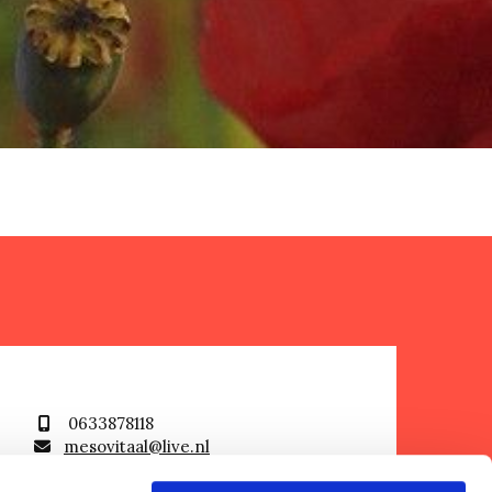
0633878118

mesovitaal@live.nl

De Weteringsbrugmolen 37, 1188
