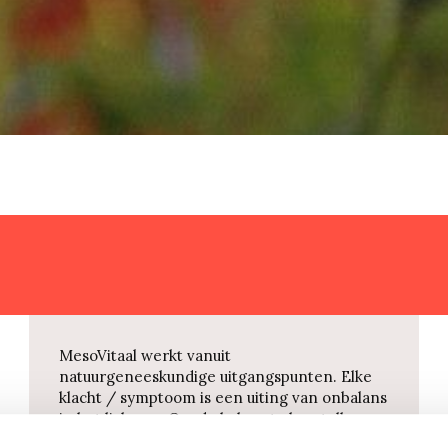
MesoVitaal werkt vanuit
natuurgeneeskundige uitgangspunten. Elke
klacht / symptoom is een uiting van onbalans
in het lichaam. Om de balans te herstellen
maakt MesoVitaal gebruik van homeopathie,