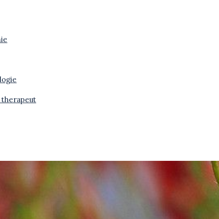
ie
logie
 therapeut