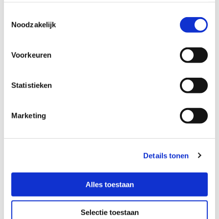
Contactformulier
Toestemmingsselectie
Noodzakelijk
Naam
Voorkeuren
E-mailadres
Statistieken
Marketing
Telefoonnummer
Details tonen
Bericht
Alles toestaan
Selectie toestaan