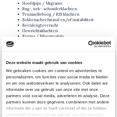
Hoofdpijn / Migraine
Rug-, nek-, schouderklachten
Tenniselleboog / RSI klachten
Bekkenscheefstand en/of instabiliteit
Beenlengteverschi
Gewrichtsklachten
Reuma / Fibromyalgie
Stress / Burnout
Vermoeidheid – Slaapproblemen
Maag en/of darmklachten
Obstipatie / Diarree
Deze website maakt gebruik van cookies
Allergieën
Eczeem / Huiduitslag
We gebruiken cookies om content en advertenties te
Overgangsklachten
personaliseren, om functies voor social media te bieden
Keel-, neus- oorklachten
en om ons websiteverkeer te analyseren. Ook delen we
ADHD – Autisme
informatie over uw gebruik van onze site met onze
De ziekte van Lyme
partners voor social media, adverteren en analyse. Deze
Als uw klachten hier niet bij staan kunt u alsnog
partners kunnen deze gegevens combineren met andere
altijd bij mij terecht en vrijblijvend contact
informatie die u aan ze heeft verstrekt of die ze hebben
opnemen
verzameld op basis van uw gebruik van hun services.