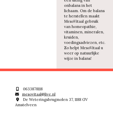
een uiting van
onbalans in het
lichaam. Om de balans
te herstellen maakt
MesoVitaal gebruik
van homeopathie,
vitaminen, mineralen,
kruiden,
voedingsadviezen, etc.
Zo helpt MesoVitaal u
weer op natuurlijke
wijze in balans!
0633878118

mesovitaal@live.nl

De Weteringsbrugmolen 37, 1188 GV

Amstelveen