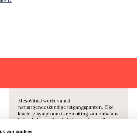
illen/
MesoVitaal werkt vanuit
natuurgeneeskundige uitgangspunten. Elke
klacht / symptoom is een uiting van onbalans
in het lichaam. Om de balans te herstellen
maakt MesoVitaal gebruik van homeopathie,
ik van cookies
vitaminen, mineralen, kruiden,