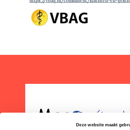
https://vbag.nl/consument/klachten-en-gesch
Deze website maakt gebru