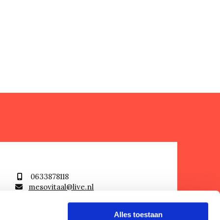
0633878118

mesovitaal@live.nl

De Weteringsbrugmolen 37, 1188

GV Amstelveen
Alles toestaan